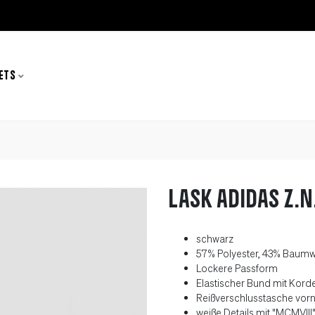
ETS
LASK adidas Z.N
schwarz
57% Polyester, 43% Baumw
Lockere Passform
Elastischer Bund mit Kord
Reißverschlusstasche vor
weiße Details mit "MCMVIII"