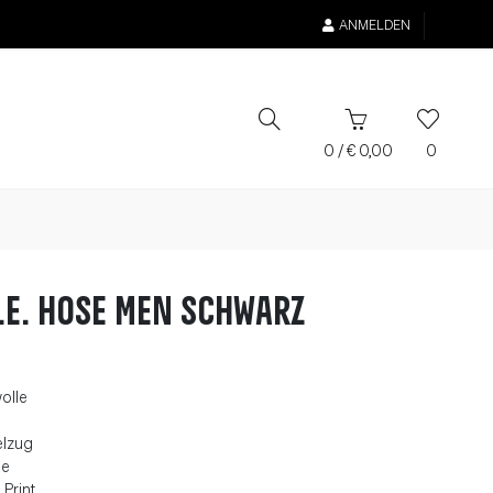
ANMELDEN
0
/
€
0,00
0
.E. Hose Men schwarz
olle
elzug
ne
 Print