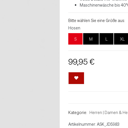
Maschinenwäsche bis 40
°
Bitte wählen Sie eine Größe aus:
Hosen
S
M
L
XL
99,95 €
Kategorie:
Herren
|
Damen & He
Artikelnummer: ASK_JD5983