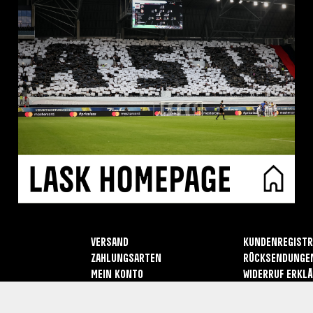
Versand
Kundenregistr
Zahlungsarten
Rücksendunge
Mein Konto
Widerruf erkl
Kontakt