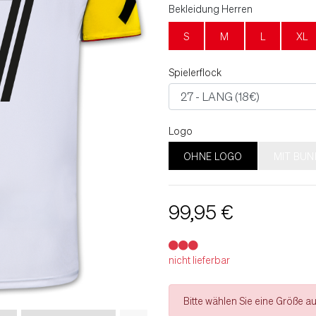
Bekleidung Herren
S
M
L
XL
Spielerflock
Logo
OHNE LOGO
MIT BUN
99,95 €
nicht lieferbar
Bitte wählen Sie eine Größe au