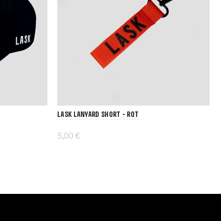
LASK Lanyard short - rot
5,00 €
In den Warenkorb