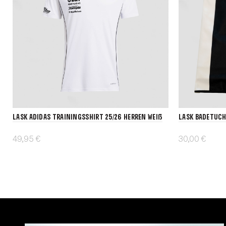
LASK adidas Trainingsshirt 25/26 Herren weiß
LASK Badetuch
49,95 €
30,00 €
Details
In den War