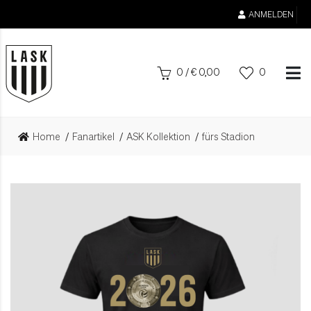
ANMELDEN
0
/
€
0,00
0
Home
Fanartikel
ASK Kollektion
fürs Stadion