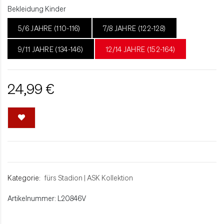
Bekleidung Kinder
5/6 JAHRE (110-116)
7/8 JAHRE (122-128)
9/11 JAHRE (134-146)
12/14 JAHRE (152-164)
24,99 €
Kategorie:
fürs Stadion
|
ASK Kollektion
Artikelnummer: L20846V