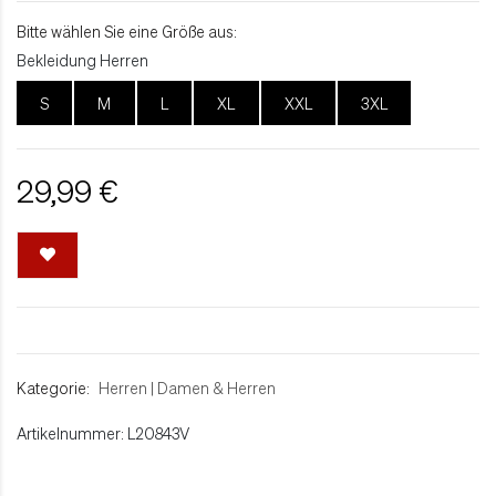
Bitte wählen Sie eine Größe aus:
Bekleidung Herren
S
M
L
XL
XXL
3XL
29,99 €
Kategorie:
Herren
|
Damen & Herren
Artikelnummer: L20843V