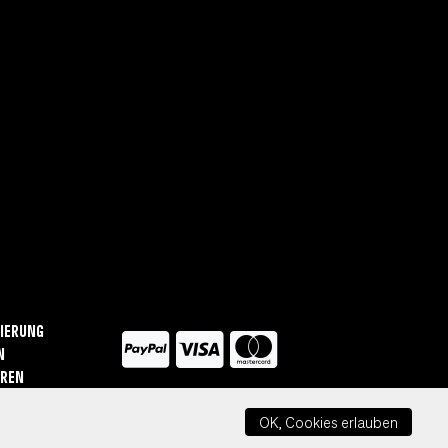
ierung
n
ären
OK, Cookies erlauben