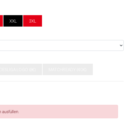
XXL
3XL
DESLIGA LOGO (8€)
MATCHREADY (40€)
 ausfüllen.