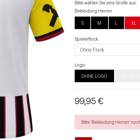
Bitte wählen Sie eine Größe aus:
Bekleidung Herren
S
M
L
XL
Spielerflock
Logo
OHNE LOGO
MIT BUN
99,95 €
Bitte 'Bekleidung Herren' noch