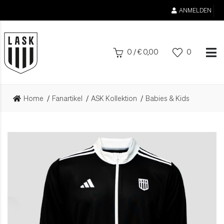
ANMELDEN
0
/
€
0,00
0
Home
Fanartikel
ASK Kollektion
Babies & Kids