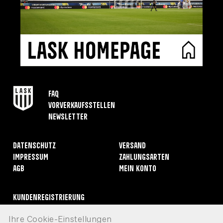
FAQ
Vorverkaufsstellen
Newsletter
Datenschutz
Versand
Impressum
Zahlungsarten
AGB
Mein Konto
Kundenregistrierung
Rücksendungen
Ihre Cookie-Einstellungen
Widerruf erklären