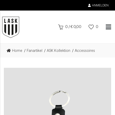
ANMELDEN
0
/
€
0,00
0
Home
Fanartikel
ASK Kollektion
Accessoires