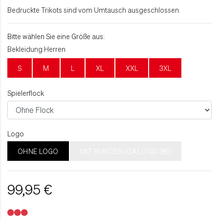
Bedruckte Trikots sind vom Umtausch ausgeschlossen.
Bitte wählen Sie eine Größe aus:
Bekleidung Herren
S
M
L
XL
XXL
3XL
Spielerflock
Logo
OHNE LOGO
MIT BUNDESLIGA LOGO (8€)
99,95 €