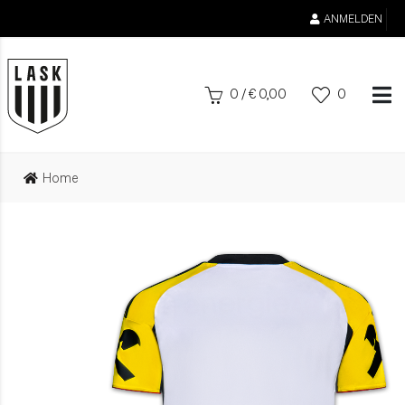
ANMELDEN
0
/
€
0,00
0
Home