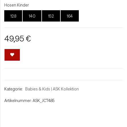
Hosen Kinder
128
140
152
164
49,95 €
Kategorie:
Babies & Kids
|
ASK Kollektion
Artikelnummer: ASK_JC7485