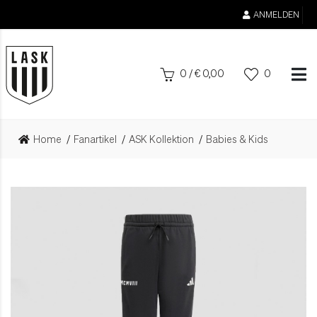
ANMELDEN
0
/
€
0,00
0
Home
Fanartikel
ASK Kollektion
Babies & Kids