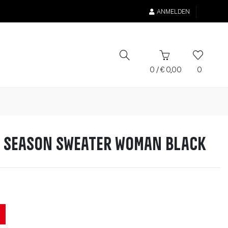
ANMELDEN
0
/
€
0,00
0
l Season Sweater Woman BLACK