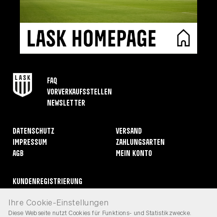
FAQ
Vorverkaufsstellen
Newsletter
Datenschutz
Versand
Impressum
Zahlungsarten
AGB
Mein Konto
Kundenregistrierung
Rücksendungen
Ihre Cookie-Einstellungen
Widerruf erklären
Diese Webseite nutzt Cookies für Funktions- und Statistikzwecke.
Kontakt