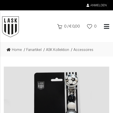
ANMELDEN
0
/
€
0,00
0
Home
Fanartikel
ASK Kollektion
Accessoires