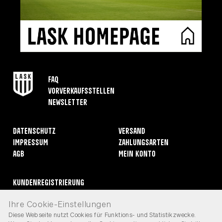
FAQ
Vorverkaufsstellen
Newsletter
Datenschutz
Versand
Impressum
Zahlungsarten
AGB
Mein Konto
Kundenregistrierung
Rücksendungen
Ihre Cookie-Einstellungen
Widerruf erklären
Diese Webseite nutzt Cookies für Funktions- und Statistikzwecke.
Kontakt