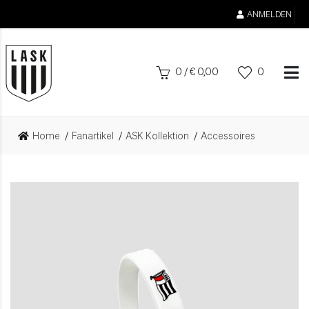
ANMELDEN
0
/
€
0,00
0
Home
Fanartikel
ASK Kollektion
Accessoires