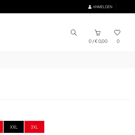
ANMELDEN
0
/
€
0,00
0
XXL
3XL