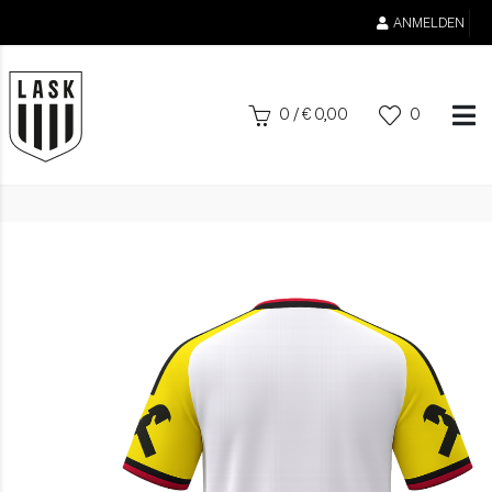
ANMELDEN
0
/
€
0,00
0