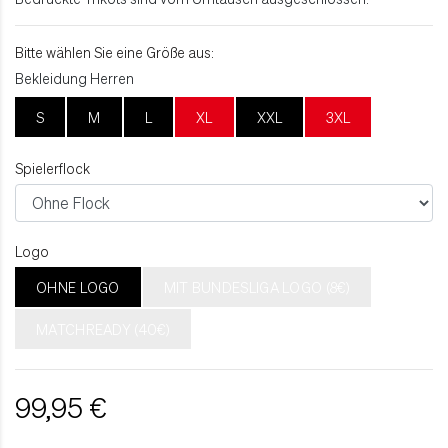
Bitte wählen Sie eine Größe aus:
Bekleidung Herren
S
M
L
XL
XXL
3XL
Spielerflock
Logo
OHNE LOGO
MIT BUNDESLIGA LOGO (8€)
MATCHREADY (40€)
99,95 €