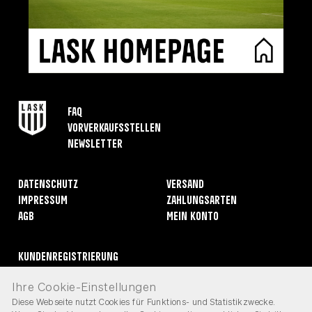
FAQ
Vorverkaufsstellen
Newsletter
Datenschutz
Versand
Impressum
Zahlungsarten
AGB
Mein Konto
Kundenregistrierung
Rücksendungen
Ihre Cookie-Einstellungen
Widerruf erklären
Diese Webseite nutzt Cookies für Funktions- und Statistikzwecke.
Kontakt