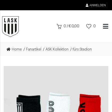
ANMELDEN
0
/
€
0,00
0
Home
Fanartikel
ASK Kollektion
fürs Stadion