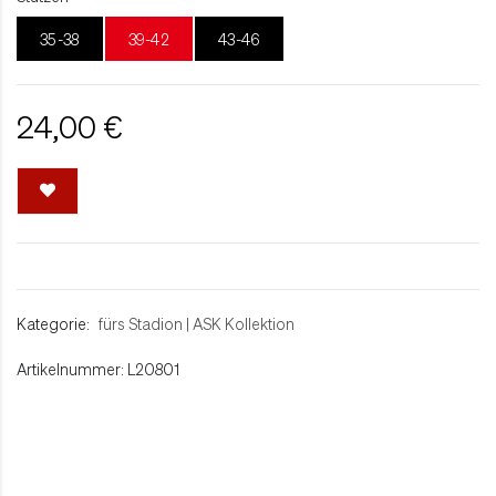
35-38
39-42
43-46
24,00 €
Kategorie:
fürs Stadion
|
ASK Kollektion
Artikelnummer: L20801