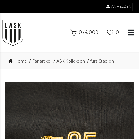
ANMELDEN
0
/
€
0,00
0
Home
Fanartikel
ASK Kollektion
fürs Stadion